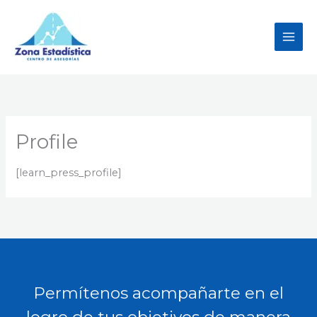
Ir
al
contenido
Profile
[learn_press_profile]
Permítenos acompañarte en el