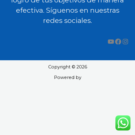
logro de tus objetivos de manera
efectiva. Síguenos en nuestras
redes sociales.
YouTub
Face
Ins
Copyright © 2026
Powered by