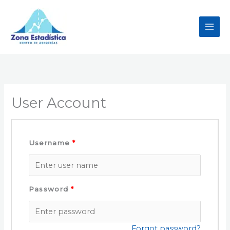
Ir
al
contenido
User Account
Username
*
Password
*
Forgot password?